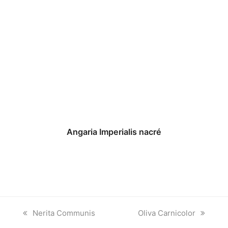
Angaria Imperialis nacré
previous
next
Nerita Communis
Oliva Carnicolor
post:
post: