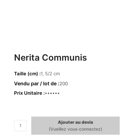
Nerita Communis
Taille (cm)
1, 5/2 cm
200
Prix Unitaire
0.22 €
Ajouter au devis
quantité
de
Nerita