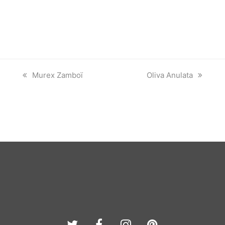
previous
next
Murex Zamboï
Oliva Anulata
post:
post:
Twitter
Facebook
Instagram
Pinterest