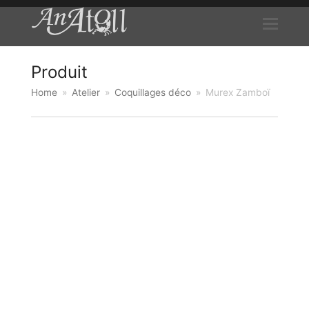
Produit
Home
»
Atelier
»
Coquillages déco
»
Murex Zamboï