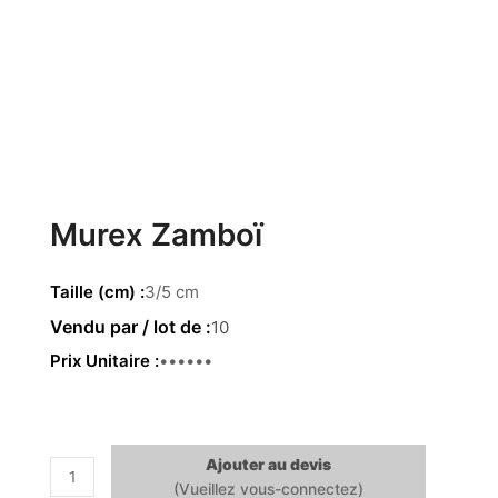
Murex Zamboï
Taille (cm)
3/5 cm
10
Prix Unitaire
2.92 €
Ajouter au devis
quantité
de