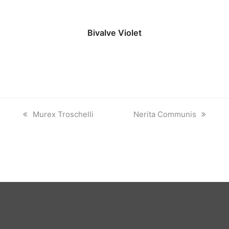
Bivalve Violet
previous
next
Murex Troschelli
Nerita Communis
post:
post: