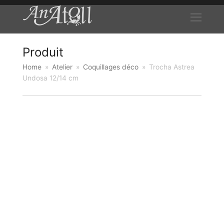
Produit
Home
»
Atelier
»
Coquillages déco
»
Trocha Astrea
Undosa 12/14 cm