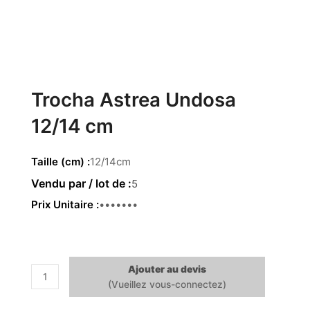
Trocha Astrea Undosa
12/14 cm
Taille (cm)
12/14cm
5
Prix Unitaire
12.39 €
Ajouter au devis
quantité
de
Trocha