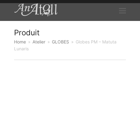
Produit
Home
»
Atelier
»
GLOBES
»
Globes PM – Matuta
Lunaris