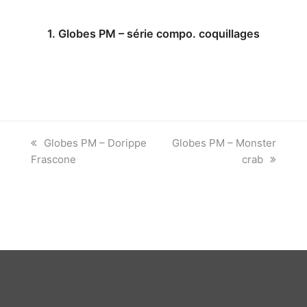
1. Globes PM – série compo. coquillages
previous
next
Globes PM – Dorippe
Globes PM – Monster
post:
post:
Frascone
crab