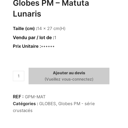
Globes PM – Matuta
Lunaris
Taille (cm)
14 x 27 cm(H)
1
Prix Unitaire
39.00€
Ajouter au devis
quantité
de
Globes
PM
GPM-MAT
-
Catégories :
GLOBES
,
Globes PM - série
Matuta
crustacés
Lunaris