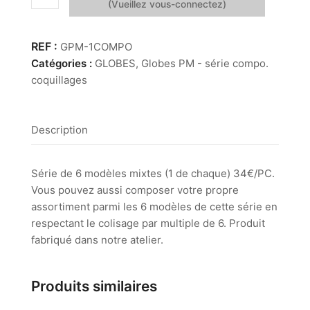
de
1.
Globes
GPM-1COMPO
PM
Catégories :
GLOBES
,
Globes PM - série compo.
-
coquillages
série
compo.
coquillages
Description
Série de 6 modèles mixtes (1 de chaque) 34€/PC.
Vous pouvez aussi composer votre propre
assortiment parmi les 6 modèles de cette série en
respectant le colisage par multiple de 6. Produit
fabriqué dans notre atelier.
Produits similaires