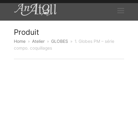
Produit
Home
»
Atelier
»
GLOBES
»
1. Globes PM – série
compo. coquillages