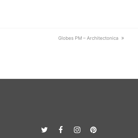
next
Globes PM – Architectonica
post:
Twitter
Facebook
Instagram
Pinterest