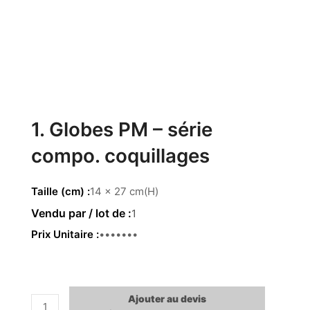
1. Globes PM – série
compo. coquillages
Taille (cm)
14 x 27 cm(H)
1
Prix Unitaire
204.00€
Ajouter au devis
quantité