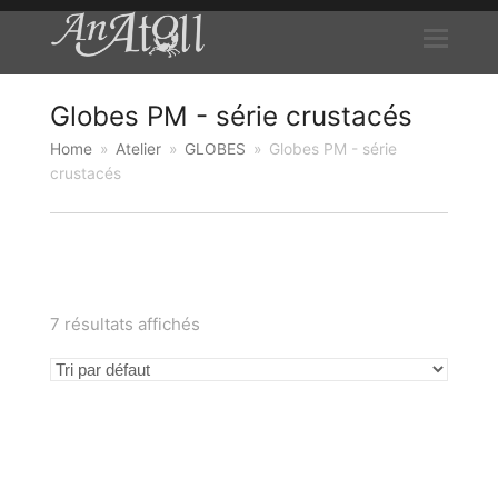
Globes PM - série crustacés
Home
»
Atelier
»
GLOBES
»
Globes PM - série
crustacés
7 résultats affichés