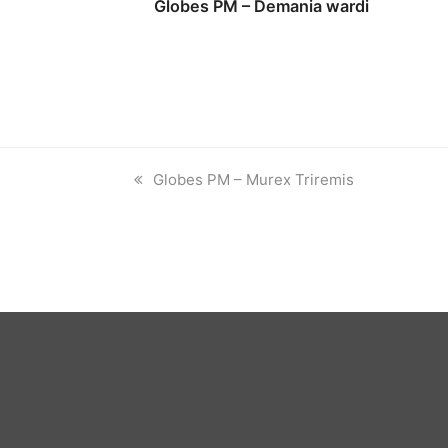
Globes PM – Demania wardi
previous
Globes PM – Murex Triremis
post: