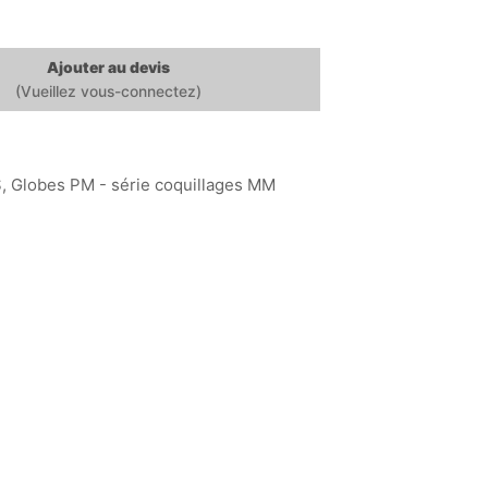
Ajouter au devis
S
,
Globes PM - série coquillages MM