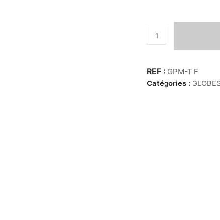
quantité
de
Globes
PM
GPM-TIF
-
Catégories :
GLOBE
Tibia
Fusus