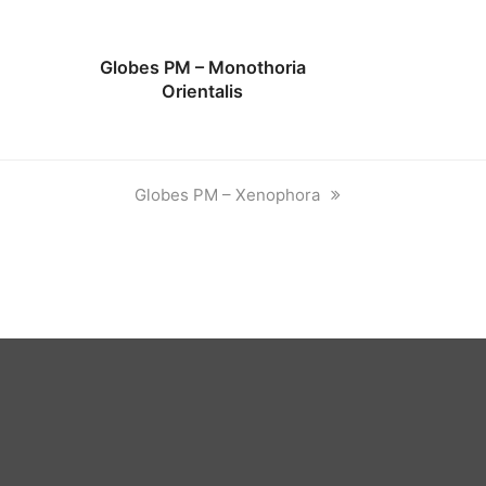
Globes PM – Monothoria
Orientalis
next
Globes PM – Xenophora
post: