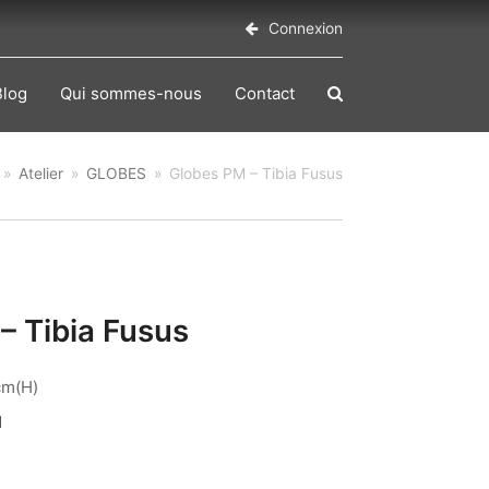
Connexion
Blog
Qui sommes-nous
Contact
»
Atelier
»
GLOBES
»
Globes PM – Tibia Fusus
– Tibia Fusus
cm(H)
1