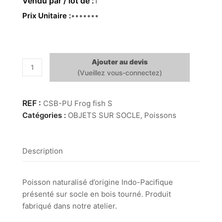
1
Prix Unitaire
69.00 €
Ajouter au devis
quantité
de
Frog
fish
CSB-PU Frog fish S
S
Catégories :
OBJETS SUR SOCLE
,
Poissons
Description
Poisson naturalisé d’origine Indo-Pacifique
présenté sur socle en bois tourné. Produit
fabriqué dans notre atelier.