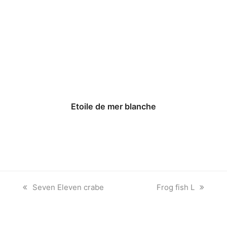
Etoile de mer blanche
previous
next
Seven Eleven crabe
Frog fish L
post:
post: