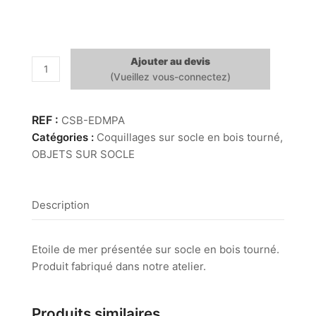
Ajouter au devis
quantité
de
Etoile
de
CSB-EDMPA
mer
Catégories :
Coquillages sur socle en bois tourné
,
Paxillosida
OBJETS SUR SOCLE
Description
Etoile de mer présentée sur socle en bois tourné.
Produit fabriqué dans notre atelier.
Produits similaires