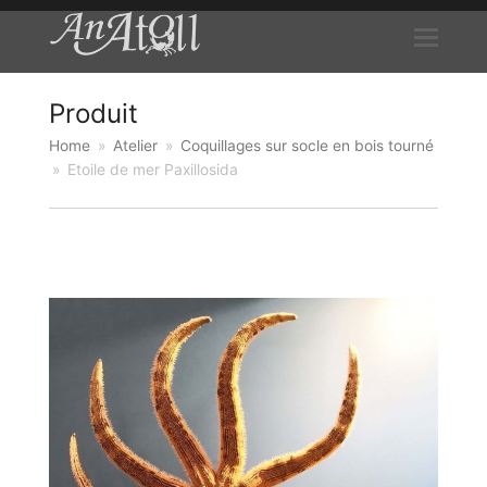
Produit
Home
»
Atelier
»
Coquillages sur socle en bois tourné
»
Etoile de mer Paxillosida