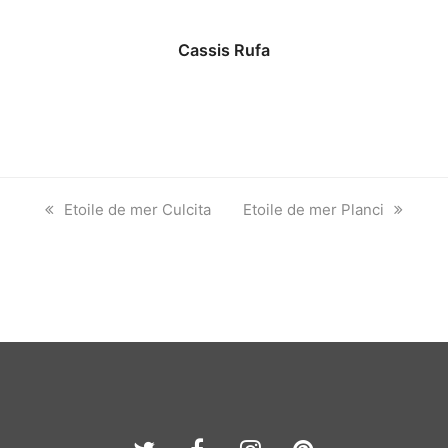
Cassis Rufa
previous
next
Etoile de mer Culcita
Etoile de mer Planci
post:
post: