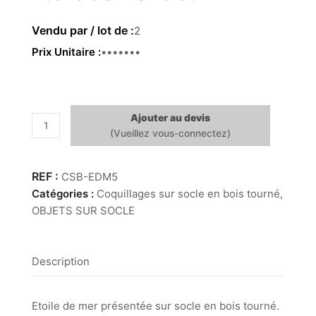
2
Prix Unitaire
21.00 €
Ajouter au devis
quantité
de
Etoile
de
CSB-EDM5
mer
Catégories :
Coquillages sur socle en bois tourné
,
bleu
OBJETS SUR SOCLE
Description
Etoile de mer présentée sur socle en bois tourné.