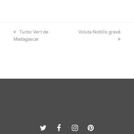
previous
next
Turbo Vert de
Voluta Nobilis gravé
post:
post:
Madagascar
Twitter
Facebook
Instagram
Pinterest