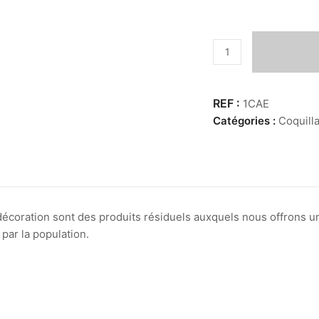
quantité
de
Cassis
Erinaceus
1CAE
Catégories :
Coquill
 décoration sont des produits résiduels auxquels nous offrons u
par la population.