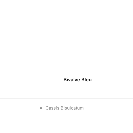
Bivalve Bleu
previous
Cassis Bisulcatum
post: