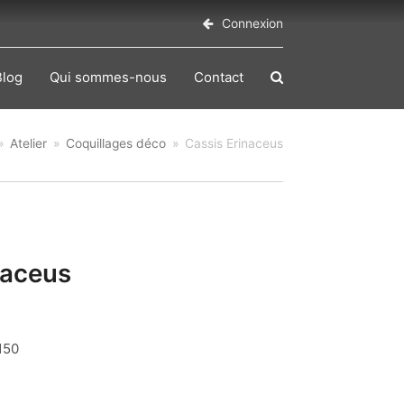
Connexion
Blog
Qui sommes-nous
Contact
»
Atelier
»
Coquillages déco
»
Cassis Erinaceus
naceus
150