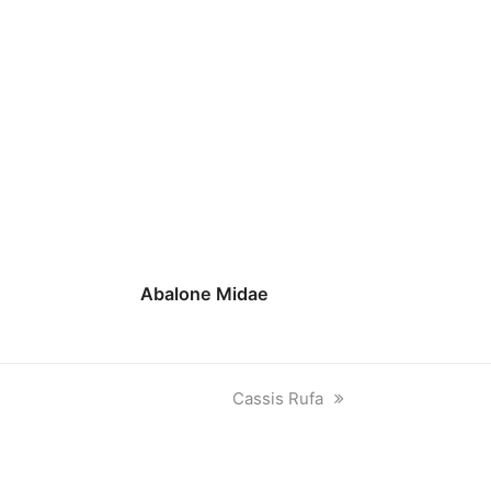
Abalone Midae
next
Cassis Rufa
post: