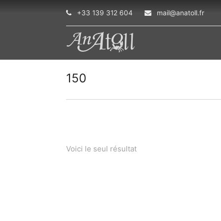
+33 139 312 604
mail@anatoll.fr
150
Voici le seul résultat