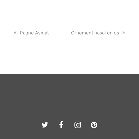
previous
next
Pagne Asmat
Ornement nasal en os
post:
post:
Twitter
Facebook
Instagram
Pinterest