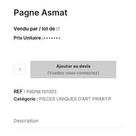
Pagne Asmat
1
Prix Unitaire
149.00€
Ajouter au devis
quantité
de
Pagne
Asmat
PAGNE161003
Catégorie :
PIECES UNIQUES D'ART PRIMITIF
Description