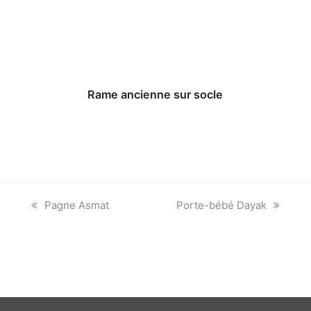
Rame ancienne sur socle
previous
next
Pagne Asmat
Porte-bébé Dayak
post:
post: