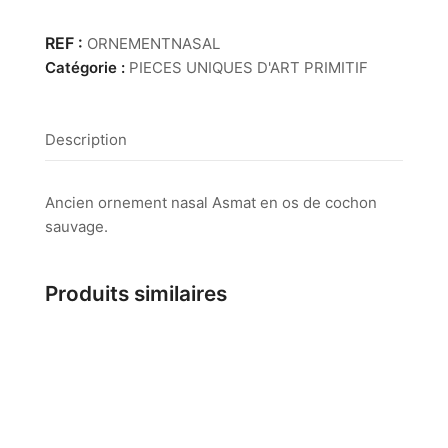
Ornement
nasal
ORNEMENTNASAL
en
Catégorie :
PIECES UNIQUES D'ART PRIMITIF
os
Description
Ancien ornement nasal Asmat en os de cochon
sauvage.
Produits similaires