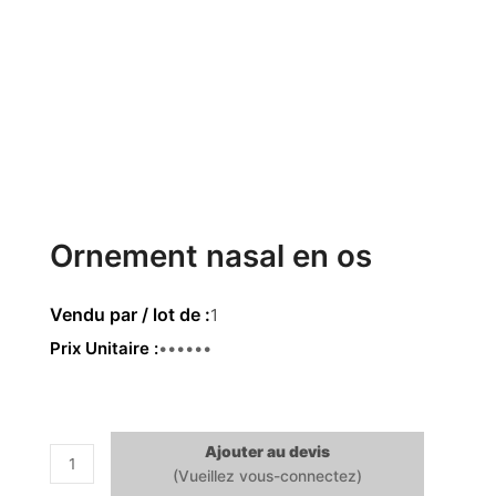
Ornement nasal en os
1
Prix Unitaire
49.00€
Ajouter au devis
quantité
de