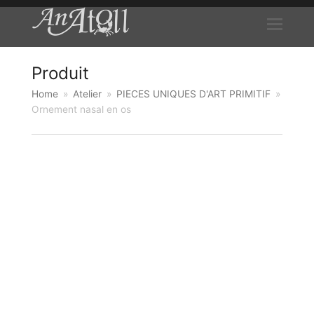
Produit
Home
»
Atelier
»
PIECES UNIQUES D'ART PRIMITIF
»
Ornement nasal en os