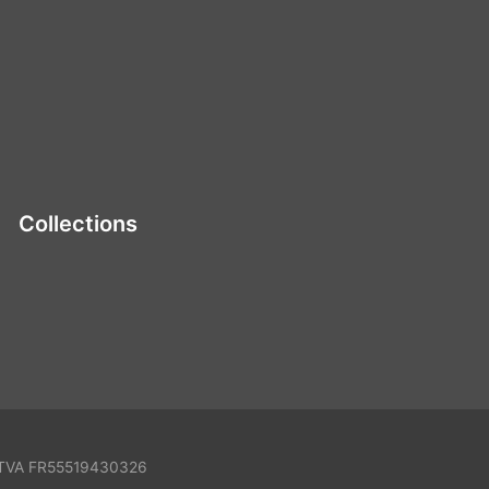
Collections
 N°TVA FR55519430326