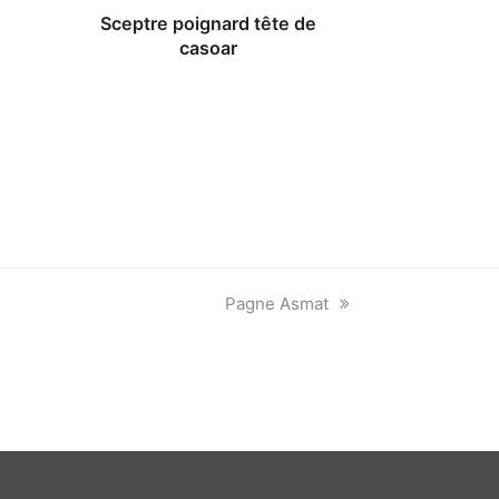
Sceptre poignard tête de
casoar
next
Pagne Asmat
post: