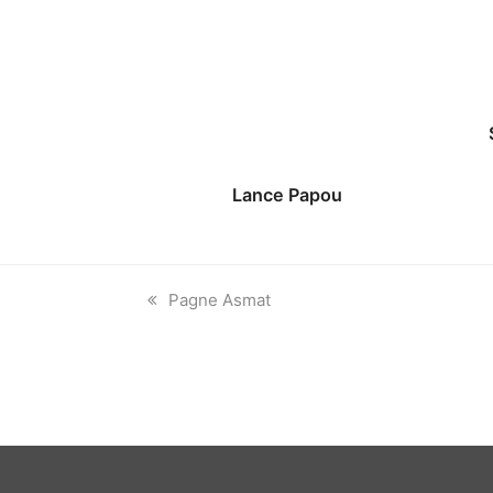
Lance Papou
previous
Pagne Asmat
post: