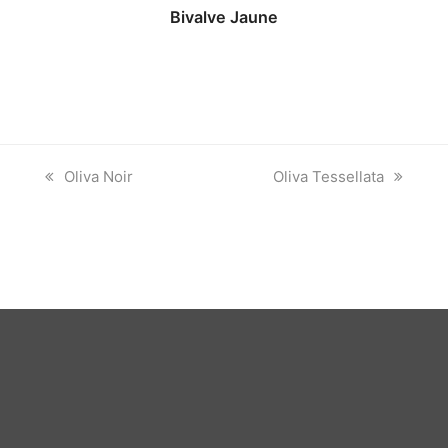
Bivalve Jaune
previous
next
Oliva Noir
Oliva Tessellata
post:
post: