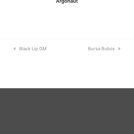
Argonaut
previous
next
Black Lip GM
Bursa Bubos
post:
post: