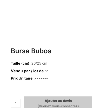
Bursa Bubos
Taille (cm)
20/25 cm
2
Prix Unitaire
25.52 €
Ajouter au devis
quantité
de