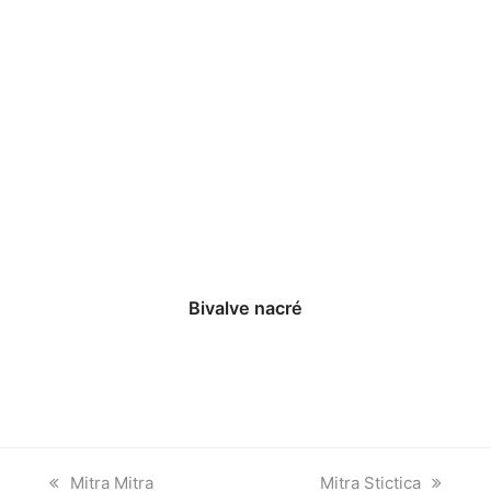
Bivalve nacré
previous
next
Mitra Mitra
Mitra Stictica