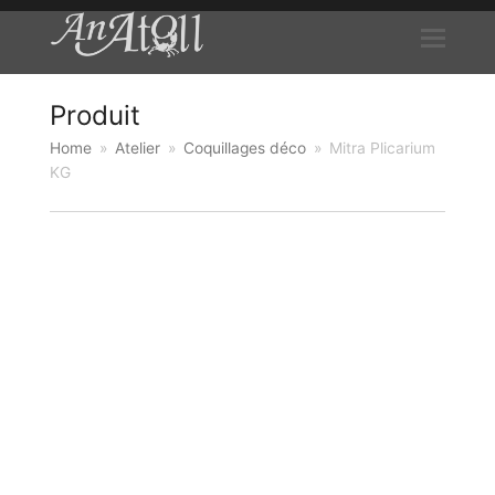
Produit
Home
»
Atelier
»
Coquillages déco
»
Mitra Plicarium
KG