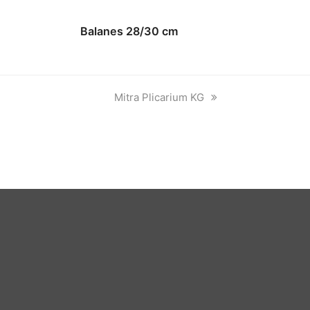
Balanes 28/30 cm
next
Mitra Plicarium KG
post: