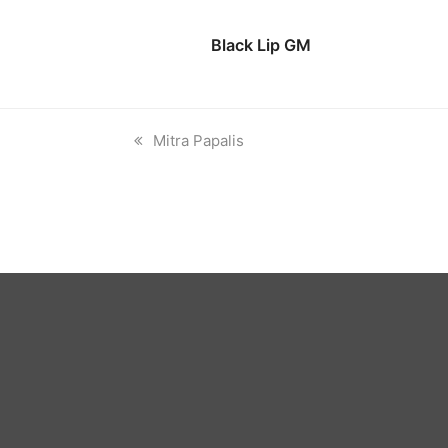
Black Lip GM
previous
Mitra Papalis
post: