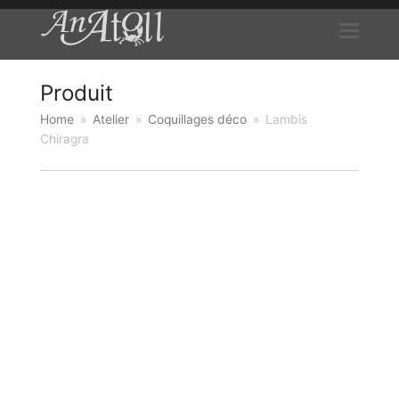
Produit
Home
»
Atelier
»
Coquillages déco
»
Lambis
Chiragra