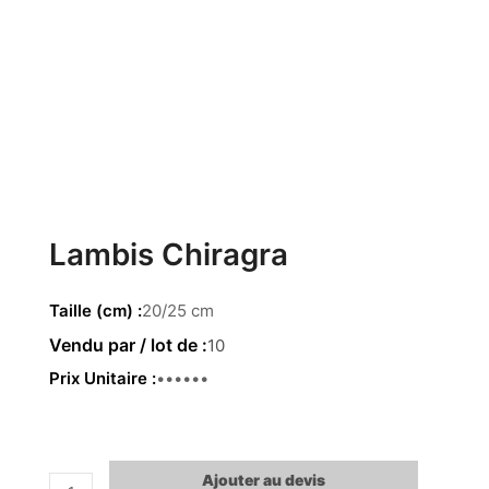
Lambis Chiragra
Taille (cm)
20/25 cm
10
Prix Unitaire
5.14 €
Ajouter au devis
quantité