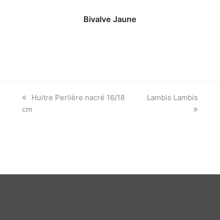
Bivalve Jaune
previous
next
Huitre Perlière nacré 16/18
Lambis Lambis
post:
post:
cm