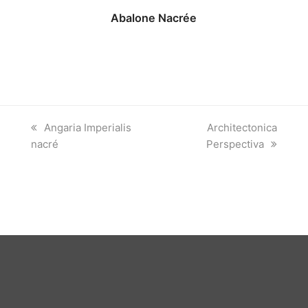
Abalone Nacrée
previous
next
Angaria Imperialis
Architectonica
post:
post:
nacré
Perspectiva