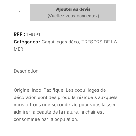
Ajouter au devis
quantité
de
Huitre
Perlière
1HUP1
nacré
Catégories :
Coquillages déco
,
TRESORS DE LA
10/13
MER
cm
Description
Origine: Indo-Pacifique. Les coquillages de
décoration sont des produits résiduels auxquels
nous offrons une seconde vie pour vous laisser
admirer la beauté de la nature, la chair est
consommée par la population.