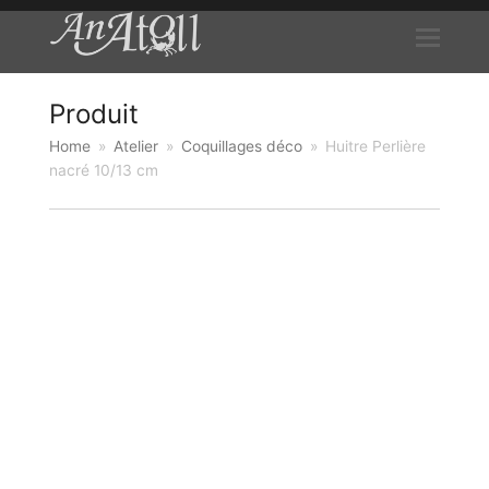
Produit
Home
»
Atelier
»
Coquillages déco
»
Huitre Perlière
nacré 10/13 cm