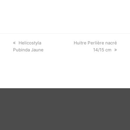
previous
next
Helicostyla
Huitre Perlière nacré
post:
post:
Pubinda Jaune
14/15 cm