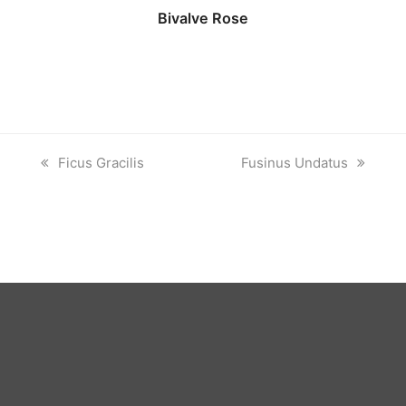
Bivalve Rose
previous
next
Ficus Gracilis
Fusinus Undatus
post:
post: