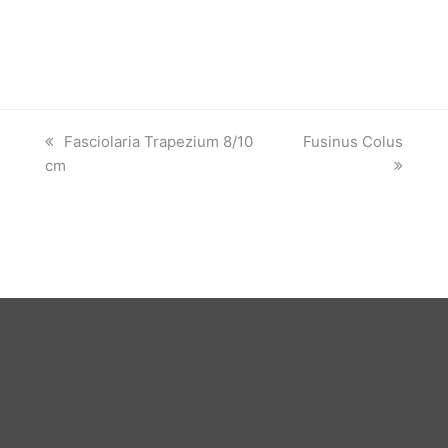
previous
next
Fasciolaria Trapezium 8/10
Fusinus Colus
post:
post:
cm