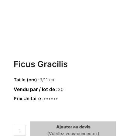
Ficus Gracilis
Taille (cm)
9/11 cm
30
Prix Unitaire
1.09 €
Ajouter au devis
quantité
de