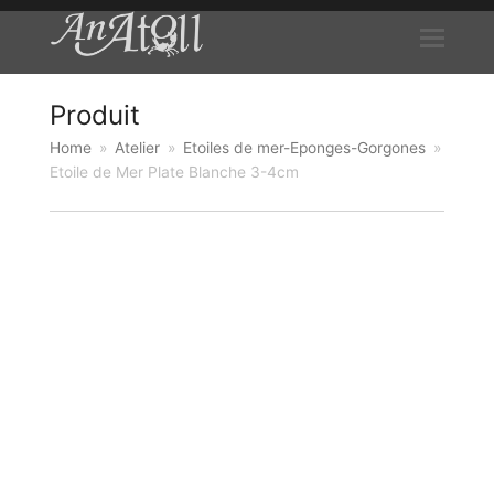
Produit
Home
»
Atelier
»
Etoiles de mer-Eponges-Gorgones
»
Etoile de Mer Plate Blanche 3-4cm