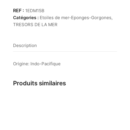
Etoile
de
1EDM15B
Mer
Catégories :
Etoiles de mer-Eponges-Gorgones
,
Plate
TRESORS DE LA MER
Blanche
3-
4cm
Description
Origine: Indo-Pacifique
Produits similaires