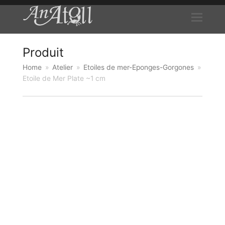
Produit
Home
»
Atelier
»
Etoiles de mer-Eponges-Gorgones
»
Etoile de Mer Plate ~1 cm