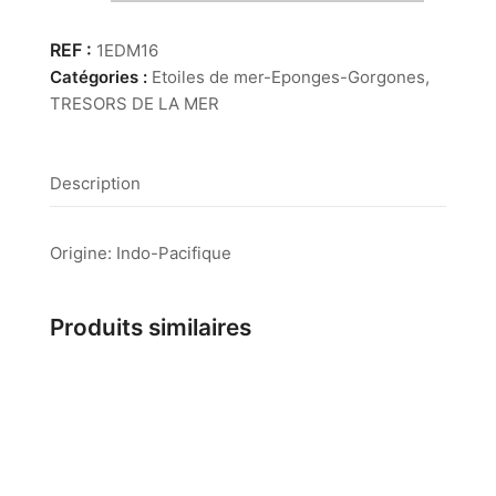
Etoile
de
1EDM16
Mer
Catégories :
Etoiles de mer-Eponges-Gorgones
,
Plate
TRESORS DE LA MER
~1
cm
Description
Origine: Indo-Pacifique
Produits similaires