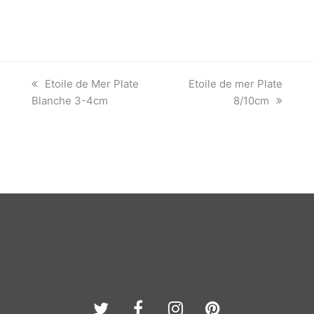
previous
next
Etoile de Mer Plate
Etoile de mer Plate
post:
post:
Blanche 3-4cm
8/10cm
Twitter
Facebook
Instagram
Pinterest