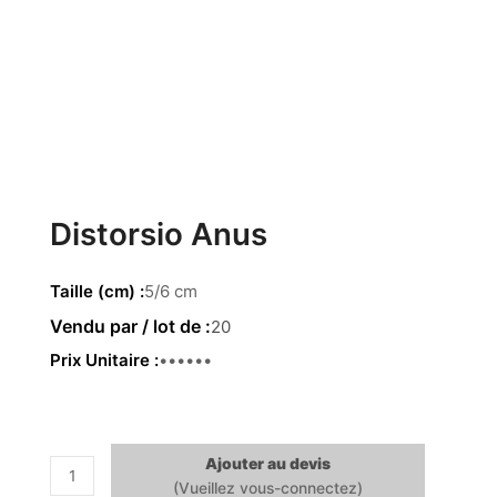
Distorsio Anus
Taille (cm)
5/6 cm
20
Prix Unitaire
0.91 €
Ajouter au devis
quantité
de