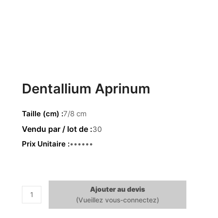
Dentallium Aprinum
Taille (cm)
7/8 cm
30
Prix Unitaire
0.80 €
Ajouter au devis
quantité
de
Dentallium