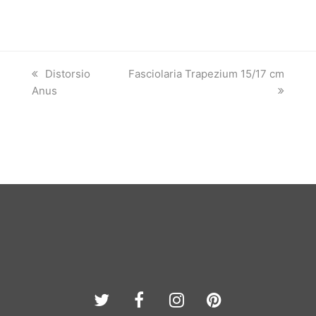
previous
next
Distorsio
Fasciolaria Trapezium 15/17 cm
post:
post:
Anus
Twitter
Facebook
Instagram
Pinterest