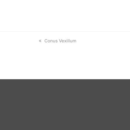
previous
Conus Vexillum
post: