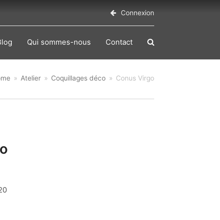
Connexion
Blog
Qui sommes-nous
Contact
ome
»
Atelier
»
Coquillages déco
»
Conus Virgo
go
20