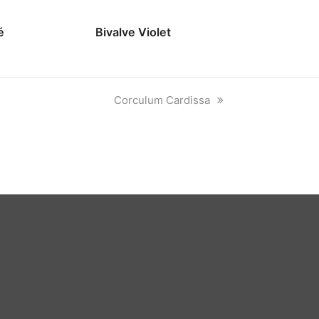
é
Bivalve Violet
next
Corculum Cardissa
post: