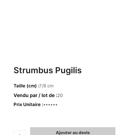
Strumbus Pugilis
Taille (cm)
7/8 cm
20
Prix Unitaire
0.95 €
Ajouter au devis
quantité