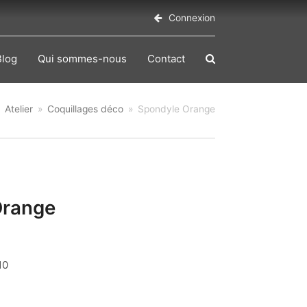
Connexion
Blog
Qui sommes-nous
Contact
»
Atelier
»
Coquillages déco
»
Spondyle Orange
Orange
10