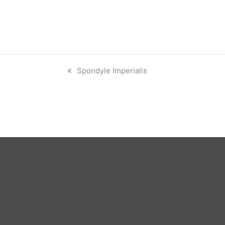
previous
Spondyle Imperialis
post: