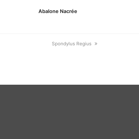
Abalone Nacrée
next
Spondylus Regius
post: