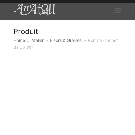
Produit
Home
»
Atelier
»
Fleurs & Graines
»
Rumba (sachet
de 30 pc)