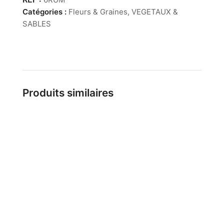
de
Catégories :
Fleurs & Graines
,
VEGETAUX &
30
SABLES
pc)
Produits similaires