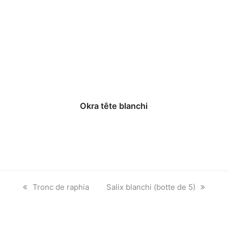
Okra tête blanchi
previous
next
Tronc de raphia
Salix blanchi (botte de 5)
post:
post: