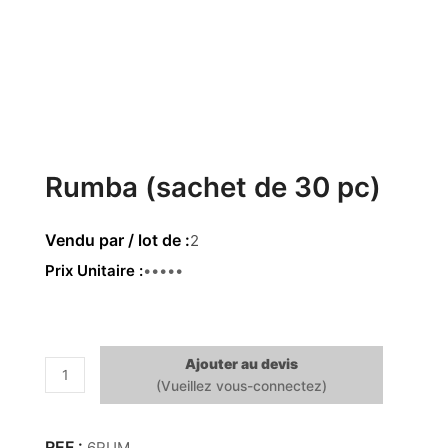
Rumba (sachet de 30 pc)
2
Prix Unitaire
7.20€
Ajouter au devis
quantité
de
Rumba
(sachet
6RUM