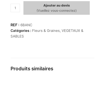
Ajouter au devis
quantité
de
Banksia
Coccinea
6BANC
Catégories :
Fleurs & Graines
,
VEGETAUX &
SABLES
Produits similaires