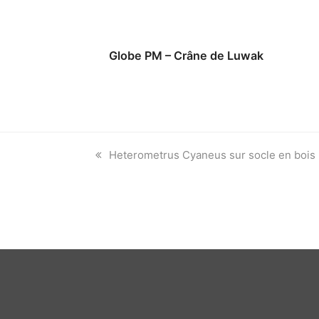
Globe PM – Crâne de Luwak
previous
Heterometrus Cyaneus sur socle en bois
post: