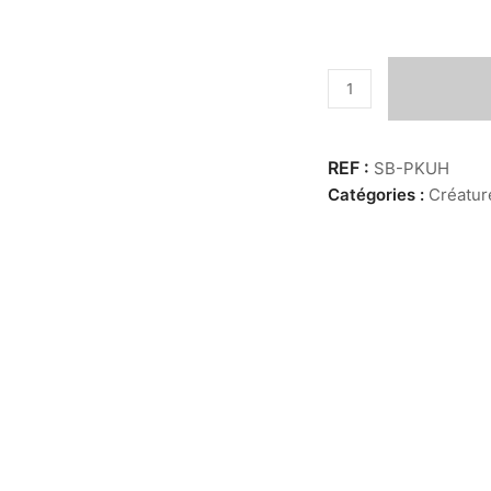
quantité
de
Pipistrellus
Kuhlii
SB-PKUH
9-
Catégories :
Créatur
12
cm
sur
socle