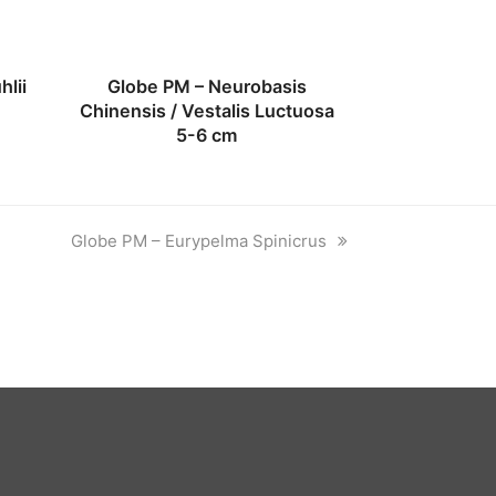
Globe PM – Neurobasis
hlii
Chinensis / Vestalis Luctuosa
5-6 cm
next
Globe PM – Eurypelma Spinicrus
post: