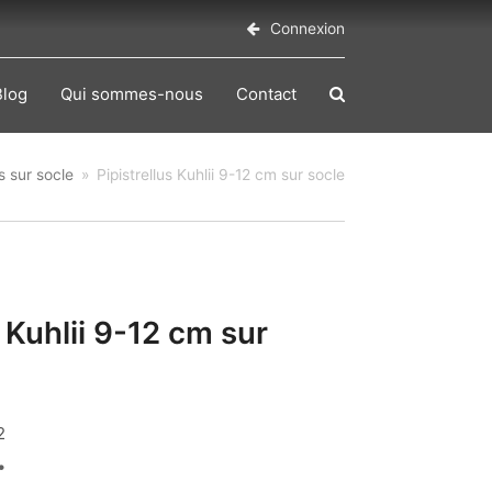
Connexion
Blog
Qui sommes-nous
Contact
s sur socle
»
Pipistrellus Kuhlii 9-12 cm sur socle
s Kuhlii 9-12 cm sur
2
€