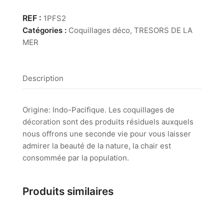
Panier
Fruit
1PFS2
of
Catégories :
Coquillages déco
,
TRESORS DE LA
the
MER
Sea
G.M
Description
Origine: Indo-Pacifique. Les coquillages de
décoration sont des produits résiduels auxquels
nous offrons une seconde vie pour vous laisser
admirer la beauté de la nature, la chair est
consommée par la population.
Produits similaires