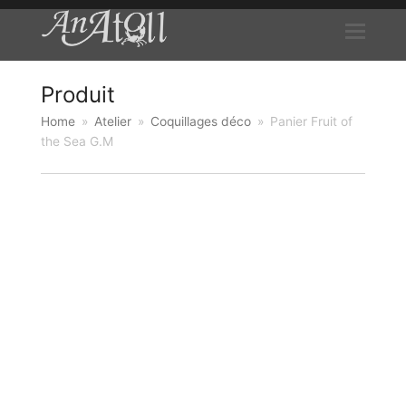
Produit
Home
»
Atelier
»
Coquillages déco
»
Panier Fruit of
the Sea G.M