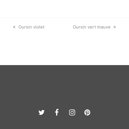
previous
next
Oursin violet
Oursin vert mauve
post:
post:
Twitter
Facebook
Instagram
Pinterest