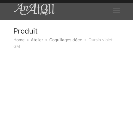
Produit
Home
»
Atelier
»
Coquillages déco
»
Oursin violet
GM