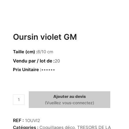
Oursin violet GM
Taille (cm)
8/10 cm
20
Prix Unitaire
1.55 €
Ajouter au devis
quantité
de
Oursin
violet
1OUVI2
GM
Catégories :
Coquillages déco
,
TRESORS DE LA