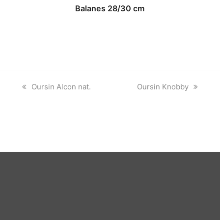
Balanes 28/30 cm
previous
next
Oursin Alcon nat.
Oursin Knobby
post:
post: