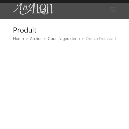
Produit
Home
»
Atelier
»
Coquillages déco
»
Oursin Denvead