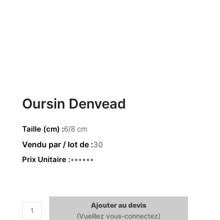
Oursin Denvead
Taille (cm)
6/8 cm
30
Prix Unitaire
1.62 €
Ajouter au devis
quantité
de