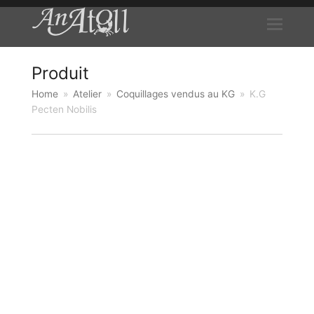
Produit
Home
»
Atelier
»
Coquillages vendus au KG
»
K.G
Pecten Nobilis