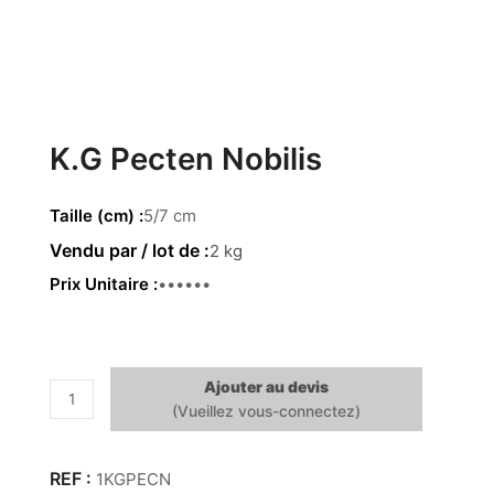
K.G Pecten Nobilis
Taille (cm)
5/7 cm
2 kg
Prix Unitaire
3.46 €
Ajouter au devis
quantité
de
K.G
Pecten
1KGPECN