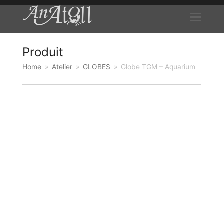
Produit
Home
»
Atelier
»
GLOBES
»
Globe TGM – Aquarium