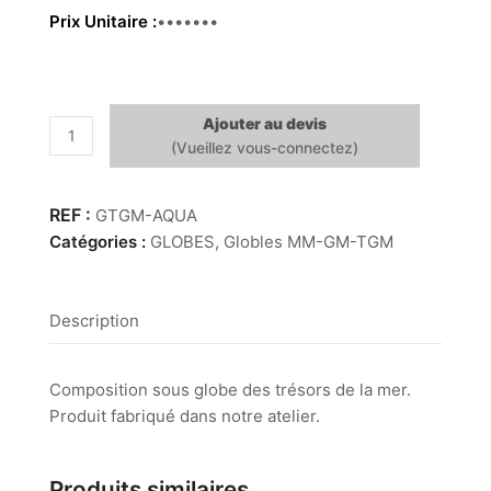
Prix Unitaire
249.00€
Ajouter au devis
quantité
de
Globe
TGM
GTGM-AQUA
–
Catégories :
GLOBES
,
Globles MM-GM-TGM
Aquarium
Description
Composition sous globe des trésors de la mer.
Produit fabriqué dans notre atelier.
Produits similaires