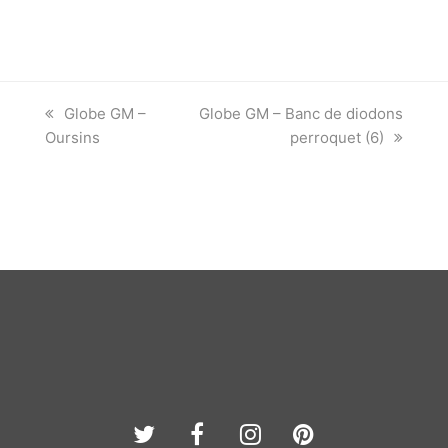
previous
next
Globe GM –
Globe GM – Banc de diodons
post:
post:
Oursins
perroquet (6)
Twitter
Facebook
Instagram
Pinterest