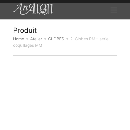
Produit
Home
»
Atelier
»
GLOBES
»
2. Globes PM – série
coquillages MM