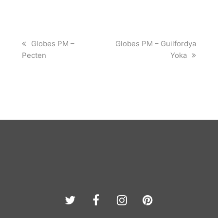
previous
next
Globes PM –
Globes PM – Guilfordya
post:
post:
Pecten
Yoka
Twitter
Facebook
Instagram
Pinterest