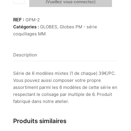
de
2.
Globes
GPM-2
PM
Catégories :
GLOBES
,
Globes PM - série
-
coquillages MM
série
coquillages
MM
Description
Série de 6 modèles mixtes (1 de chaque) 39€/PC.
Vous pouvez aussi composer votre propre
assortiment parmi les 6 modèles de cette série en
respectant le colisage par multiple de 6. Produit
fabriqué dans notre atelier.
Produits similaires