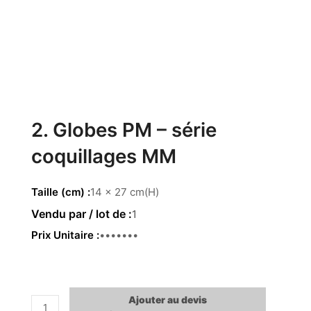
2. Globes PM – série
coquillages MM
Taille (cm)
14 x 27 cm(H)
1
Prix Unitaire
234.00€
Ajouter au devis
quantité