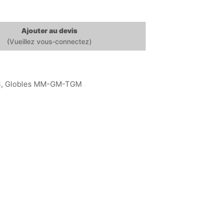
Ajouter au devis
S
,
Globles MM-GM-TGM