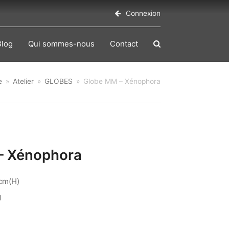
Connexion
Blog
Qui sommes-nous
Contact
e
»
Atelier
»
GLOBES
»
Globe MM – Xénophora
– Xénophora
cm(H)
1