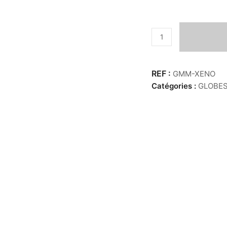
quantité
de
Globe
MM
GMM-XENO
-
Catégories :
GLOBE
Xénophora