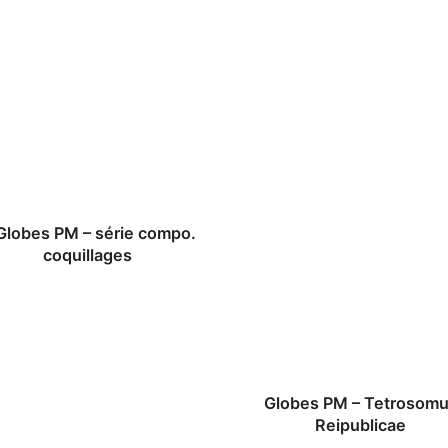
 Globes PM – série compo.
coquillages
Globes PM – Tetrosom
Reipublicae