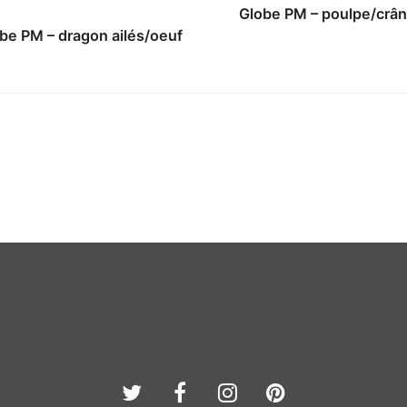
Globe PM – poulpe/crâ
be PM – dragon ailés/oeuf
Twitter
Facebook
Instagram
Pinterest