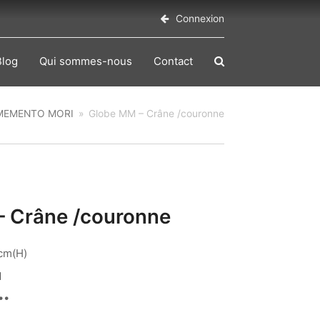
Connexion
Blog
Qui sommes-nous
Contact
MEMENTO MORI
»
Globe MM – Crâne /couronne
– Crâne /couronne
cm(H)
1
 €