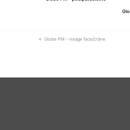
Glo
previous
Globe PM – visage face/crâne
post: