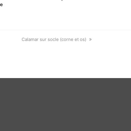
ne
next
Calamar sur socle (corne et os)
post: