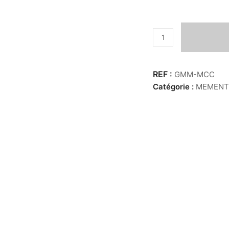
quantité
de
Globe
MM
GMM-MCC
–
Catégorie :
MEMENT
Crâne
/couronne