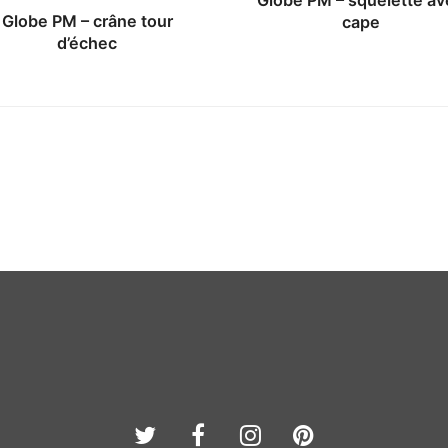
Globe PM – squelette av
Globe PM – crâne tour
cape
d’échec
Twitter
Facebook
Instagram
Pinterest