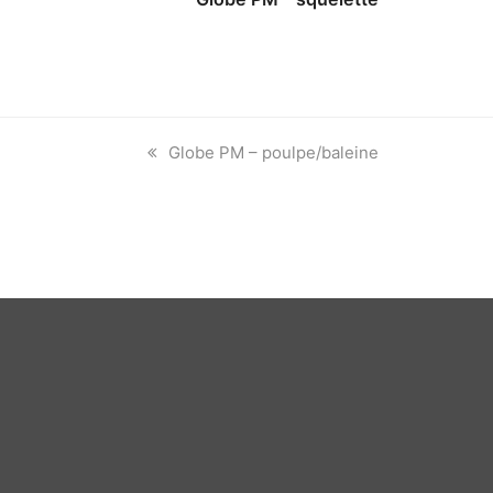
previous
Globe PM – poulpe/baleine
post: