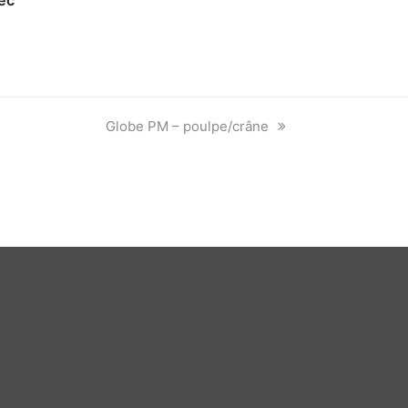
ec
next
Globe PM – poulpe/crâne
post: