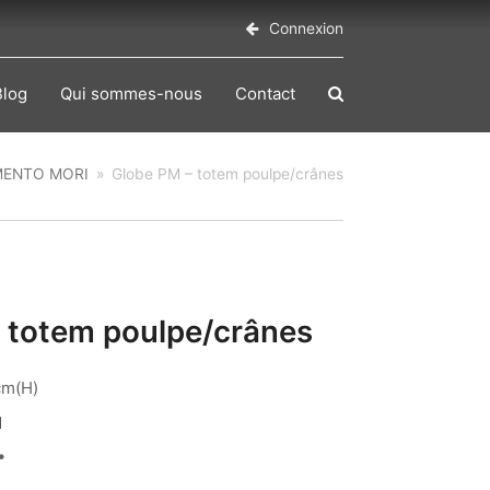
Connexion
Blog
Qui sommes-nous
Contact
ENTO MORI
»
Globe PM – totem poulpe/crânes
 totem poulpe/crânes
cm(H)
1
€