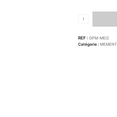
quantité
de
Globe
PM
GPM-MEI2
-
Catégorie :
MEMENT
totem
poulpe/crânes