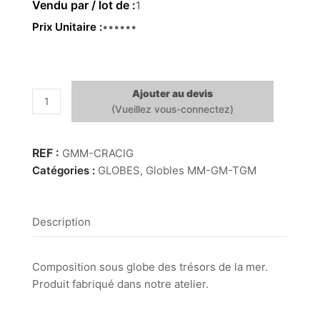
1
Prix Unitaire
99.00€
Ajouter au devis
quantité
de
Globe
MM
GMM-CRACIG
–
Catégories :
GLOBES
,
Globles MM-GM-TGM
Cigale
de
mer
Description
Composition sous globe des trésors de la mer.
Produit fabriqué dans notre atelier.