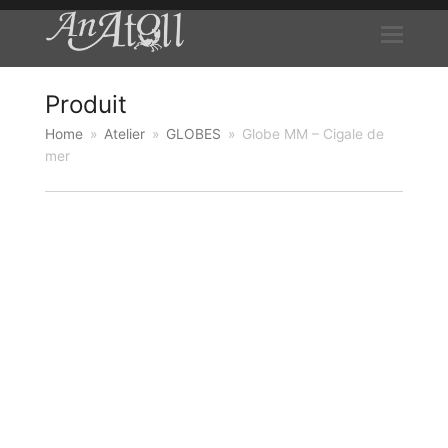
Produit
Home
»
Atelier
»
GLOBES
»
Globe MM – Cigale de
mer