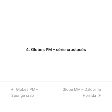
4. Globes PM – série crustacés
previous
next
Globes PM –
Globe MM – Daldorfia
post:
post:
Sponge crab
Horrida