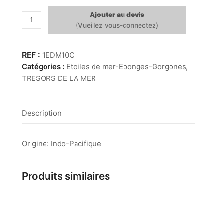
Ajouter au devis
quantité
de
Etoile
de
1EDM10C
Mer
Catégories :
Etoiles de mer-Eponges-Gorgones
,
Jungle
TRESORS DE LA MER
Blanche
7/10
cm
Description
Origine: Indo-Pacifique
Produits similaires