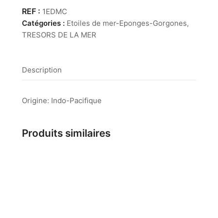
de
1EDMC
mer
Catégories :
Etoiles de mer-Eponges-Gorgones
,
Culcita
TRESORS DE LA MER
Schmideliana
22/25
cm
Description
Origine: Indo-Pacifique
Produits similaires