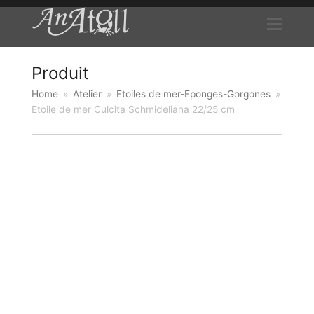
Produit
Home
»
Atelier
»
Etoiles de mer-Eponges-Gorgones
»
Etoile de mer Culcita Schmideliana 22/25 cm