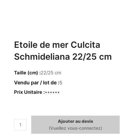
Etoile de mer Culcita
Schmideliana 22/25 cm
Taille (cm)
22/25 cm
5
Prix Unitaire
8.80 €
Ajouter au devis
quantité
de
Etoile