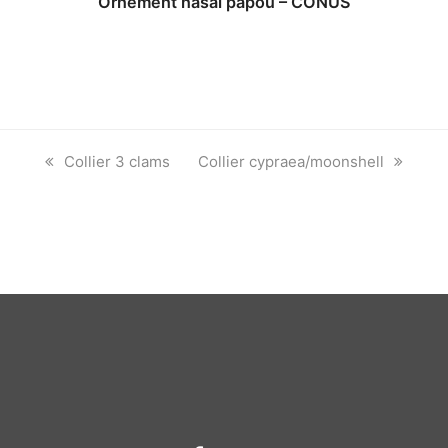
Ornement nasal papou – CONUS
previous
next
Collier 3 clams
Collier cypraea/moonshell
post:
post: