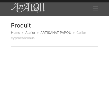
Produit
Home
»
Atelier
»
ARTISANAT PAPOU
»
Collier
cypraea/conus