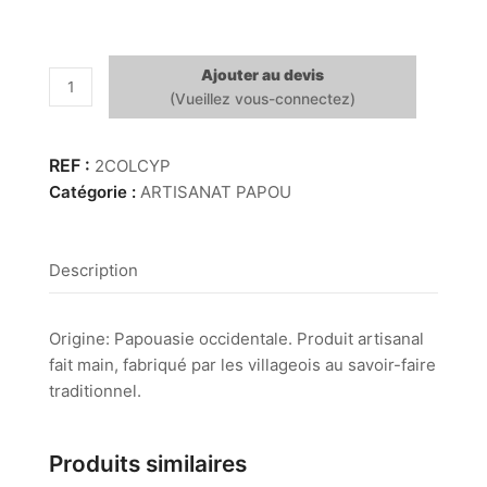
Ajouter au devis
quantité
de
Collier
cypraea/conus
2COLCYP
Catégorie :
ARTISANAT PAPOU
Description
Origine: Papouasie occidentale. Produit artisanal
fait main, fabriqué par les villageois au savoir-faire
traditionnel.
Produits similaires